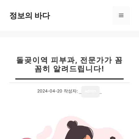
컨
텐
정보의 바다
메
츠
로
뉴
건
너
뛰
기
돌곶이역 피부과, 전문가가 꼼
꼼히 알려드립니다!
2024-04-20
작성자:
admin