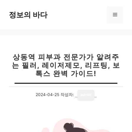
컨
텐
정보의 바다
메
츠
로
뉴
건
너
뛰
기
상동역 피부과 전문가가 알려주
는 필러, 레이저제모, 리프팅, 보
톡스 완벽 가이드!
2024-04-25
작성자:
admin