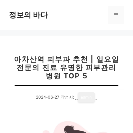
컨
텐
정보의 바다
메
츠
로
뉴
건
너
뛰
기
아차산역 피부과 추천 | 일요일
전문의 진료 유명한 피부관리
병원 TOP 5
2024-06-27
작성자:
admin