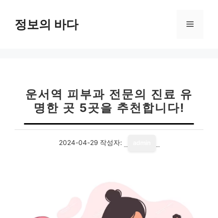
컨
텐
정보의 바다
메
츠
로
뉴
건
너
뛰
기
운서역 피부과 전문의 진료 유
명한 곳 5곳을 추천합니다!
2024-04-29
작성자:
admin