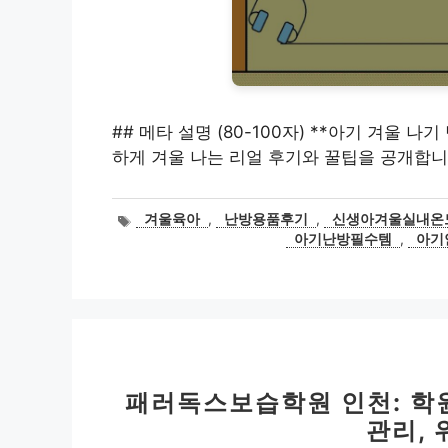
## 메타 설명 (80-100자) **아기 겨울 나
하게 겨울 나는 리얼 후기와 꿀팁을 공개합니다
태
겨울육아
,
난방용품후기
,
신생아겨울실내온
그
아기난방필수템
,
아기
패러독스보습학원 인천: 학원
관리,