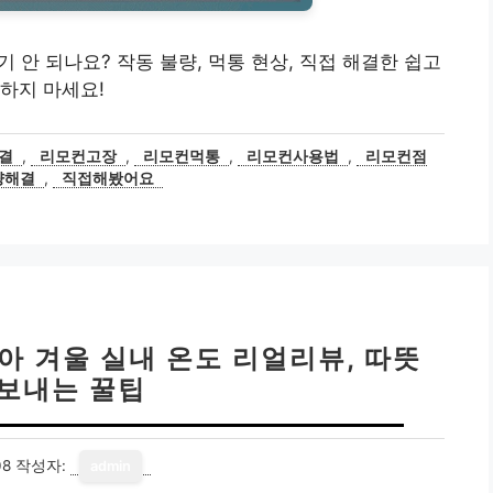
갑자기 안 되나요? 작동 불량, 먹통 현상, 직접 해결한 쉽고
하지 마세요!
결
,
리모컨고장
,
리모컨먹통
,
리모컨사용법
,
리모컨점
량해결
,
직접해봤어요
생아 겨울 실내 온도 리얼리뷰, 따뜻
 보내는 꿀팁
08
작성자:
admin