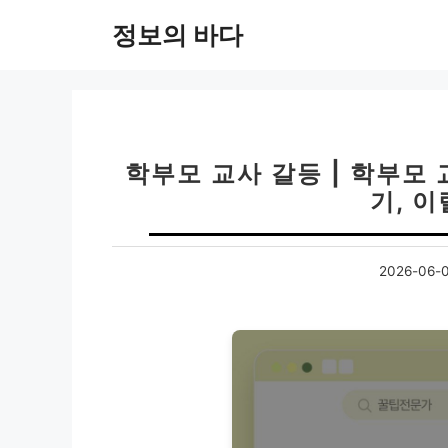
컨
정보의 바다
텐
츠
로
건
너
뛰
학부모 교사 갈등 | 학부모
기
기, 이
2026-06-