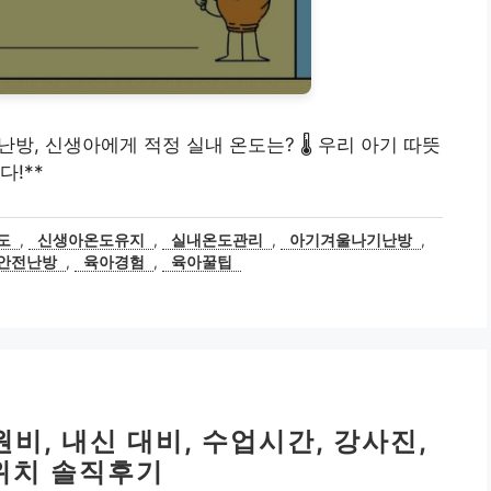
기 난방, 신생아에게 적정 실내 온도는? 🌡️ 우리 아기 따뜻
!**
도
,
신생아온도유지
,
실내온도관리
,
아기겨울나기난방
,
안전난방
,
육아경험
,
육아꿀팁
비, 내신 대비, 수업시간, 강사진,
 위치 솔직후기