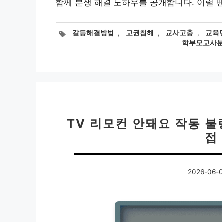
함께 분쟁 해결 노하우를 공개합니다. 이럴 땐
태
갈등해결방법
,
교권침해
,
교사고충
,
교육
그
학부모교사
TV 리모컨 안돼요 작동 불량
접
2026-06-